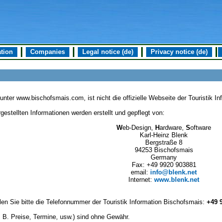
tion
Companies
Legal notice (de)
Privacy notice (de)
unter www.bischofsmais.com, ist nicht die offizielle Webseite der Touristik I
gestellten Informationen werden erstellt und gepflegt von:
W
eb-Design,
H
ardware,
S
oftware
Karl-Heinz Blenk
Bergstraße 8
94253 Bischofsmais
Germany
Fax: +49 9920 903881
email:
info@blenk.net
Internet:
www.blenk.net
en Sie bitte die Telefonnummer der Touristik Information Bischofsmais:
+49 
 B. Preise, Termine, usw.) sind ohne Gewähr.