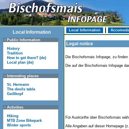
Local Information
Accomoda
Local Information
Public Information
Legal notice
History
Tradition
Die Bischofsmais Infopage, zu finden 
How to get there? (de)
Local plan (de)
Die auf der Bischofsmais Infopage dar
Interesting places
St. Hermann
The devils table
Geißkopf
Activities
Hiking
Für Auskünfte über Bischofsmais wähl
MTB Zone Bikepark
Winter sports
Alle Angaben auf dieser Homepage (z.