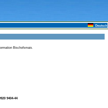
Deutsch
nformation Bischofsmais.
9920 9404-44