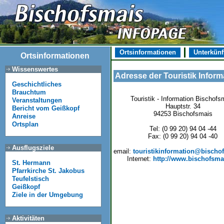
Ortsinformationen
Unterkünf
Ortsinformationen
Wissenswertes
Adresse der Touristik Inform
Geschichtliches
Brauchtum
Touristik - Information Bischofs
Veranstaltungen
Hauptstr. 34
Bericht vom Geißkopf
94253 Bischofsmais
Anreise
Ortsplan
Tel: (0 99 20) 94 04 -44
Fax: (0 99 20) 94 04 -40
Ausflugsziele
email:
touristikinformation@bischo
Internet:
http://www.bischofsma
St. Hermann
Pfarrkirche St. Jakobus
Teufelstisch
Geißkopf
Ziele in der Umgebung
Aktivitäten