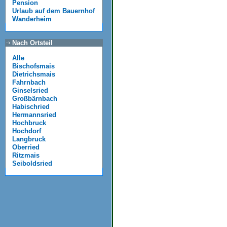
Pension
Urlaub auf dem Bauernhof
Wanderheim
Nach Ortsteil
Alle
Bischofsmais
Dietrichsmais
Fahrnbach
Ginselsried
Großbärnbach
Habischried
Hermannsried
Hochbruck
Hochdorf
Langbruck
Oberried
Ritzmais
Seiboldsried