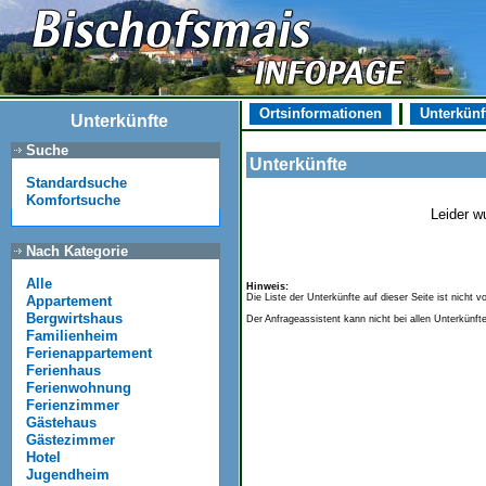
Ortsinformationen
Unterkünf
Unterkünfte
Suche
Unterkünfte
Standardsuche
Komfortsuche
Leider wu
Nach Kategorie
Alle
Hinweis:
Die Liste der Unterkünfte auf dieser Seite ist nicht 
Appartement
Bergwirtshaus
Der Anfrageassistent kann nicht bei allen Unterkünft
Familienheim
Ferienappartement
Ferienhaus
Ferienwohnung
Ferienzimmer
Gästehaus
Gästezimmer
Hotel
Jugendheim