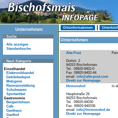
Ortsinformationen
Unterkünf
Unternehmen
Suche
Unternehmen
Alle anzeigen
Standardsuche
Alte-Post
Pen
Dorfstr. 2
Nach Kategorie
94253 Bischofsmais
Tel.: 09920-9402-0
Einzelhandel
Fax: 09920-9402-44
Elektronikhandel
email:
info@alte-post.com
Getränkedepot
Direkt zur Homepage
Metzgerei
Raumausstattung
Hirmonshof
In d
Schuhwaren
Hauptstraße 26
Sportartikel
94253 Bischofsmais
Gastronomie
Tel.: 09920-94030
Bergwirtshaus
Fax: 09920-940336
Cafe
email:
info@hirmonshof.de
Gasthaus
Direkt zur Homepage
Gasthof