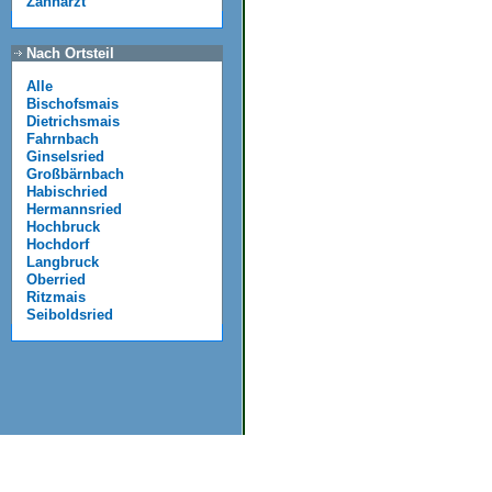
Zahnarzt
Nach Ortsteil
Alle
Bischofsmais
Dietrichsmais
Fahrnbach
Ginselsried
Großbärnbach
Habischried
Hermannsried
Hochbruck
Hochdorf
Langbruck
Oberried
Ritzmais
Seiboldsried