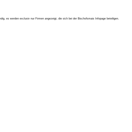
tändig, es werden exclusiv nur Firmen angezeigt, die sich bei der Bischofsmais Infopage beteiligen.