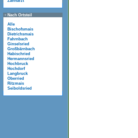
Zahnarzt
Nach Ortsteil
Alle
Bischofsmais
Dietrichsmais
Fahrnbach
Ginselsried
Großbärnbach
Habischried
Hermannsried
Hochbruck
Hochdorf
Langbruck
Oberried
Ritzmais
Seiboldsried