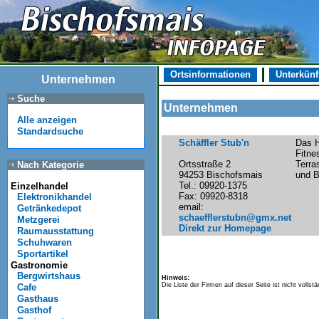
Ortsinformationen
Unterkünf
Unternehmen
Suche
Unternehmen
Alle anzeigen
Standardsuche
Schäffler Stub'n
Das H
Fitne
Ortsstraße 2
Terra
Nach Kategorie
94253 Bischofsmais
und B
Tel.: 09920-1375
Einzelhandel
Fax: 09920-8318
Elektronikhandel
email:
Getränkedepot
schaefflerstubn@gmx.net
Metzgerei
Direkt zur Homepage
Raumausstattung
Schuhwaren
Sportartikel
Gastronomie
Bergwirtshaus
Hinweis:
Die Liste der Firmen auf dieser Seite ist nicht volls
Cafe
Gasthaus
Gasthof