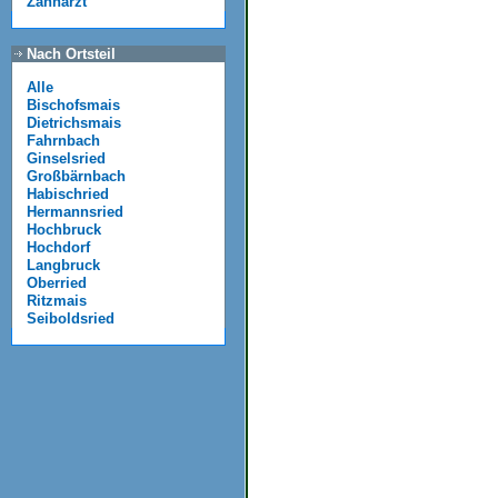
Zahnarzt
Nach Ortsteil
Alle
Bischofsmais
Dietrichsmais
Fahrnbach
Ginselsried
Großbärnbach
Habischried
Hermannsried
Hochbruck
Hochdorf
Langbruck
Oberried
Ritzmais
Seiboldsried