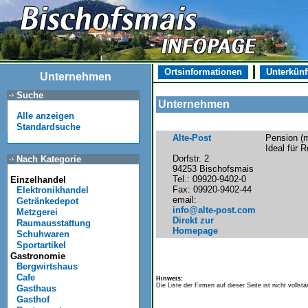
Ortsinformationen
Unterkünf
Unternehmen
Suche
Unternehmen
Alle anzeigen
Standardsuche
Alte-Post
Pension (m
Ideal für 
Dorfstr. 2
Nach Kategorie
94253 Bischofsmais
Tel.: 09920-9402-0
Einzelhandel
Fax: 09920-9402-44
Elektronikhandel
email:
Getränkedepot
info@alte-post.com
Metzgerei
Direkt zur
Raumausstattung
Homepage
Schuhwaren
Sportartikel
Gastronomie
Bergwirtshaus
Cafe
Hinweis:
Die Liste der Firmen auf dieser Seite ist nicht volls
Gasthaus
Gasthof