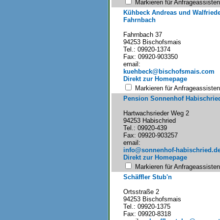
Markieren für Anfrageassisten
Kühbeck Andreas und Walfriede
Fahrnbach
Fahrnbach 37
94253 Bischofsmais
Tel.: 09920-1374
Fax: 09920-903350
email:
kuehbeck@bischofsmais.com
Direkt zur Homepage
Markieren für Anfrageassisten
Pension Sonnenhof Habischrie
Hartwachsrieder Weg 2
94253 Habischried
Tel.: 09920-439
Fax: 09920-903257
email:
info@sonnenhof-habischried.d
Direkt zur Homepage
Markieren für Anfrageassisten
Schäffler Stub'n
Ortsstraße 2
94253 Bischofsmais
Tel.: 09920-1375
Fax: 09920-8318