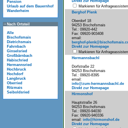
Direkt zur Homepage
Pension
Markieren für Anfrageassisten
Urlaub auf dem Bauernhof
Wanderheim
Berghof Plenk
Oberdorf 18
Nach Ortsteil
94253 Bischofsmais
Tel.: 09920-442
Alle
Fax: 09920-903408
Bischofsmais
email:
Dietrichsmais
berghof-plenk@bischofsmais.
Direkt zur Homepage
Fahrnbach
Ginselsried
Markieren für Anfrageassisten
Großbärnbach
Hermannsbachl
Habischried
Hermannsried
Dorfstraße 22
Hochbruck
94253 Bischofsmais
Hochdorf
Tel.: 09920-8395
Langbruck
email:
Oberried
info@zum-hermannsbachl.de
Ritzmais
Direkt zur Homepage
Seiboldsried
Hirmonshof
Hauptstraße 26
94253 Bischofsmais
Tel.: 09920-94030
Fax: 09920-940336
email:
info@hirmonshof.de
Direkt zur Homepage