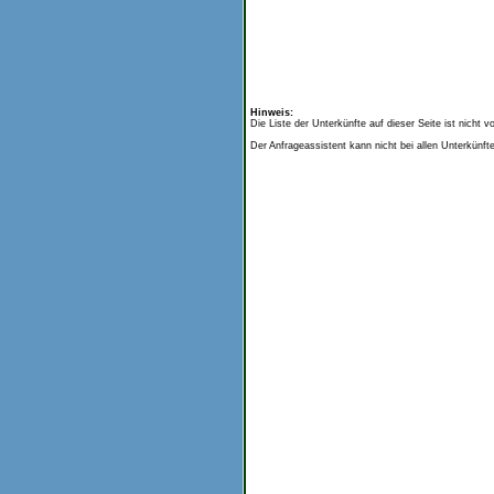
Hinweis:
Die Liste der Unterkünfte auf dieser Seite ist nicht 
Der Anfrageassistent kann nicht bei allen Unterkünft