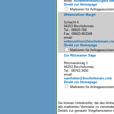
email:
schaefflerstubn@gmx.net
Direkt zur Homepage
Markieren für Anfrageassisten
Wittenzellner Margit
Schachl 4
94253 Bischofsmais
Tel.: 09920-789
Fax: 09920-903348
email:
wittenzellner@bischofsmais.c
Direkt zur Homepage
Markieren für Anfrageassisten
Zur Ritzmaiser Säge
Ritzmaisersäg 1
94253 Bischofsmais
Tel.: 08762-3450
email:
samhuber@bischofsmais.com
Direkt zur Homepage
Markieren für Anfrageassisten
Sie können Unterkünfte, die den Anfra
alle markierten Vermieter zu versende
Details zur genauen Vorgehensweise e