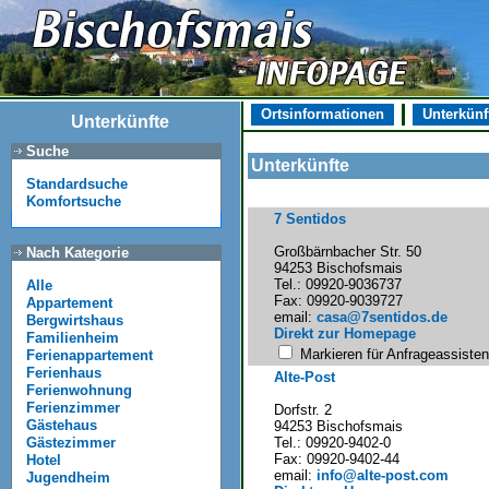
Ortsinformationen
Unterkünf
Unterkünfte
Suche
Unterkünfte
Standardsuche
Komfortsuche
7 Sentidos
Großbärnbacher Str. 50
Nach Kategorie
94253 Bischofsmais
Tel.: 09920-9036737
Alle
Fax: 09920-9039727
Appartement
email:
casa@7sentidos.de
Bergwirtshaus
Direkt zur Homepage
Familienheim
Markieren für Anfrageassisten
Ferienappartement
Ferienhaus
Alte-Post
Ferienwohnung
Ferienzimmer
Dorfstr. 2
Gästehaus
94253 Bischofsmais
Tel.: 09920-9402-0
Gästezimmer
Fax: 09920-9402-44
Hotel
email:
info@alte-post.com
Jugendheim